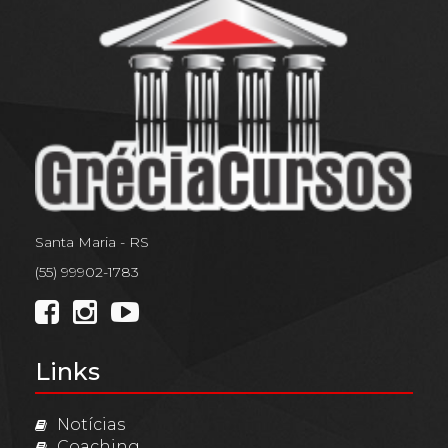
Santa Maria - RS
(55) 99902-1783
Links
Notícias
Coaching